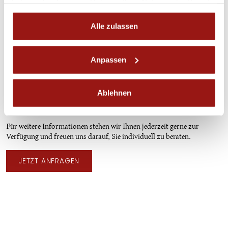
haben oder die sie im Rahmen Ihrer Nutzung der Dienste
gesammelt haben.
Alle zulassen
Ines Hubinger
ASSISTENZ GESTÜTSLEITUNG |
ZUCHTDOKUMENTATION
Anpassen
ines.hubinger@piber.com
+43 3144 3323 - 102
Ablehnen
Für weitere Informationen stehen wir Ihnen jederzeit gerne zur
Verfügung und freuen uns darauf, Sie individuell zu beraten.
JETZT ANFRAGEN