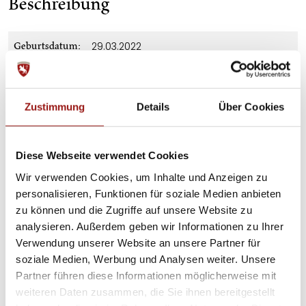
Beschreibung
29.03.2022
Geburtsdatum:
v. Maestoso Mercurio-98, a.d. Nautika-
Abstammung:
48
Zustimmung
Details
Über Cookies
auf Anfrage
Preiskategorie:
roh
Ausbildung:
Diese Webseite verwendet Cookies
147 cm
Stockmass:
Wir verwenden Cookies, um Inhalte und Anzeigen zu
personalisieren, Funktionen für soziale Medien anbieten
Download Pedigree
Pedigree:
zu können und die Zugriffe auf unsere Website zu
analysieren. Außerdem geben wir Informationen zu Ihrer
Lipizzanergestüt Piber
Standort:
Verwendung unserer Website an unsere Partner für
soziale Medien, Werbung und Analysen weiter. Unsere
Partner führen diese Informationen möglicherweise mit
weiteren Daten zusammen, die Sie ihnen bereitgestellt
Ansprechperson