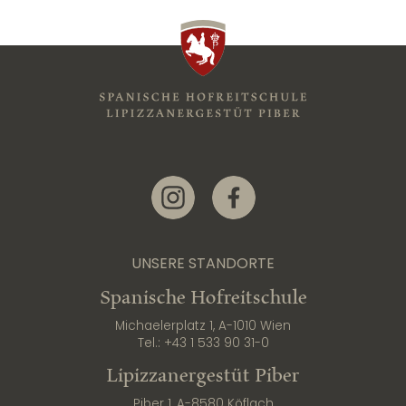
Link zur Instagram-Seite
Link zur Facebook-Seite
UNSERE STANDORTE
Spanische Hofreitschule
Michaelerplatz 1, A-1010 Wien
Tel.:
+43 1 533 90 31-0
Lipizzanergestüt Piber
Piber 1, A-8580 Köflach