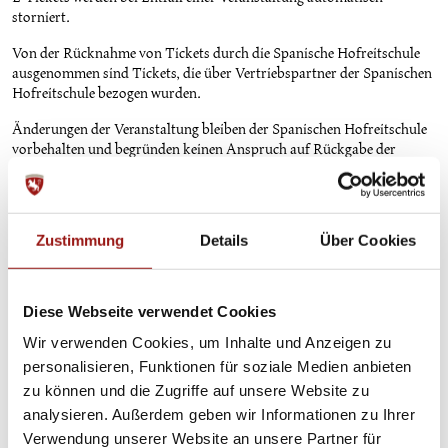
storniert.
Von der Rücknahme von Tickets durch die Spanische Hofreitschule
ausgenommen sind Tickets, die über Vertriebspartner der Spanischen
Hofreitschule bezogen wurden.
Änderungen der Veranstaltung bleiben der Spanischen Hofreitschule
vorbehalten und begründen keinen Anspruch auf Rückgabe der
Ticktes oder Minderung des Kaufpreises. Gleiches gilt für
geringfügige zeitliche Verschiebungen des Veranstaltungsbeginns. Es
obliegt dem Besucher/der Besucherin, sich am Veranstaltungstag über
allfällige Änderungen (z.B. auf der Webseite oder auch telefonisch bei
Zustimmung
Details
Über Cookies
der Spanischen Hofreitschule) zu informieren.
Bei Abbruch der Veranstaltung wird der Eintrittspreis
zurückerstattet, wenn zum Zeitpunkt des Abbruchs weniger als die
Diese Webseite verwendet Cookies
Hälfte der Aufführung vergangen ist und keine Möglichkeit einer
Wir verwenden Cookies, um Inhalte und Anzeigen zu
Ersatzveranstaltung angeboten wird.
personalisieren, Funktionen für soziale Medien anbieten
10. Widerrufsrecht für online, per E-Mail erworbene Gutscheine
zu können und die Zugriffe auf unsere Website zu
analysieren. Außerdem geben wir Informationen zu Ihrer
Werden Gutscheine telefonisch, per E-Mail oder über die Webseite
Verwendung unserer Website an unsere Partner für
gekauft, hat der Käufer/die Käuferin, sofern er/sie