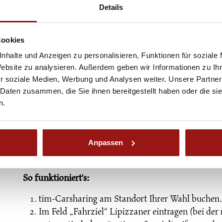
Anfahrt zum Besucherparkplatz die Bärnbacherstraße
Details
Fesselweg bzw. die Knobelbergsiedlung ist ausschließ
Besucherparkplatz:
Cookies
Der Parkplatz für Besucher:innen (Autos und Busse)
nhalte und Anzeigen zu personalisieren, Funktionen für soziale
Website zu analysieren. Außerdem geben wir Informationen zu I
r soziale Medien, Werbung und Analysen weiter. Unsere Partner
 Daten zusammen, die Sie ihnen bereitgestellt haben oder die s
t und nachhaltig ankommen
n.
Anpassen
Mit der Carsharing-Initiative von tim sparen Sie nic
komfortabel und nachhaltig an.
So funktioniert's:
tim-Carsharing am Standort Ihrer Wahl buchen.
Im Feld „Fahrziel“ Lipizzaner eintragen (bei d