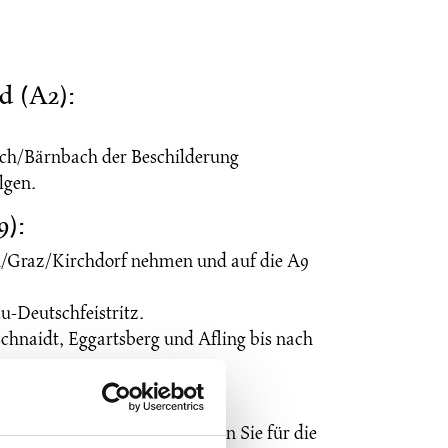
 (A2):
ach/Bärnbach der Beschilderung
lgen.
):
en/Graz/Kirchdorf nehmen und auf die A9
u-Deutschfeistritz.
hnaidt, Eggartsberg und Afling bis nach
ßen rund um das Gestüt. Nutzen Sie für die