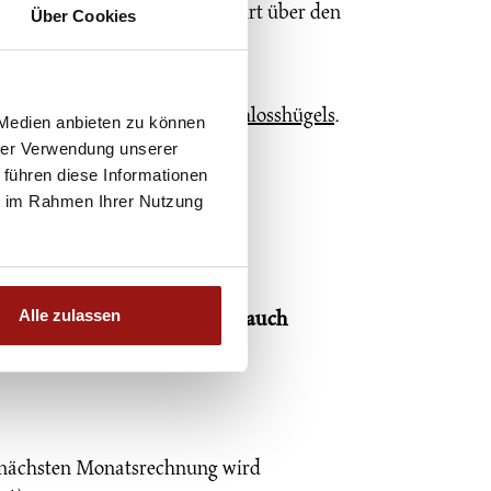
 bzw. Piberstraße. Die Anfahrt über den
Über Cookies
lich Anrainer:innen erlaubt.
 befindet sich am
Fuße des Schlosshügels
.
 Medien anbieten zu können
hrer Verwendung unserer
 führen diese Informationen
ie im Rahmen Ihrer Nutzung
Alle zulassen
ht nur Kosten, sondern reisen auch
er nächsten Monatsrechnung wird