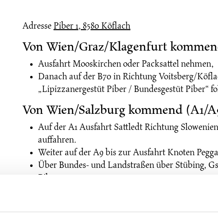
Adresse
Piber 1, 8580 Köflach
Von Wien/Graz/Klagenfurt kommend
Ausfahrt Mooskirchen oder Packsattel nehmen,
Danach auf der B70 in Richtung Voitsberg/Köfl
„Lipizzanergestüt Piber / Bundesgestüt Piber“ fo
Von Wien/Salzburg kommend (A1/A9
Auf der A1 Ausfahrt Sattledt Richtung Sloweni
auffahren.
Weiter auf der A9 bis zur Ausfahrt Knoten Pegga
Über Bundes- und Landstraßen über Stübing, Gsc
Piberegg.
Hinweis:
Bitte beachten Sie die eingeschränkten Zufahrtsstra