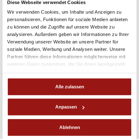
Diese Webseite verwendet Cookies
Wir verwenden Cookies, um Inhalte und Anzeigen zu
Ich stimme zu, dass meine Angaben aus dem Kontaktformular zur
Beantwortung meiner Anfrage erhoben und verarbeitet werden.
personalisieren, Funktionen für soziale Medien anbieten
Informationen zum Umgang mit Nutzerdaten finden Sie in unserer
zu können und die Zugriffe auf unsere Website zu
Datenschutzerklärung
*
analysieren. Außerdem geben wir Informationen zu Ihrer
Verwendung unserer Website an unsere Partner für
soziale Medien, Werbung und Analysen weiter. Unsere
ABSENDEN
Partner führen diese Informationen möglicherweise mit
weiteren Daten zusammen, die Sie ihnen bereitgestellt
haben oder die sie im Rahmen Ihrer Nutzung der Dienste
Ansprechperson:
gesammelt haben.
Alle zulassen
Anpassen
Ablehnen