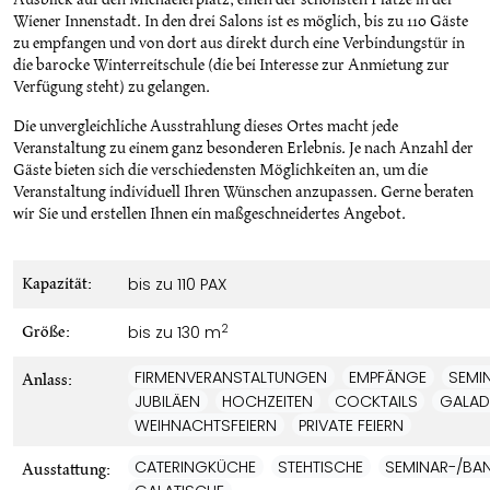
Ausblick auf den Michaelerplatz, einen der schönsten Plätze in der
Wiener Innenstadt. In den drei Salons ist es möglich, bis zu 110 Gäste
zu empfangen und von dort aus direkt durch eine Verbindungstür in
die barocke Winterreitschule (die bei Interesse zur Anmietung zur
Verfügung steht) zu gelangen.
Die unvergleichliche Ausstrahlung dieses Ortes macht jede
Veranstaltung zu einem ganz besonderen Erlebnis. Je nach Anzahl der
Gäste bieten sich die verschiedensten Möglichkeiten an, um die
Veranstaltung individuell Ihren Wünschen anzupassen. Gerne beraten
wir Sie und erstellen Ihnen ein maßgeschneidertes Angebot.
bis zu 110 PAX
Kapazität:
2
bis zu 130 m
Größe:
FIRMENVERANSTALTUNGEN
EMPFÄNGE
SEMI
Anlass:
JUBILÄEN
HOCHZEITEN
COCKTAILS
GALAD
WEIHNACHTSFEIERN
PRIVATE FEIERN
CATERINGKÜCHE
STEHTISCHE
SEMINAR-/BAN
Ausstattung: