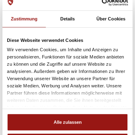
Zustimmung
Details
Über Cookies
Adresse
Michaelerplatz 1, 1010 Wien
Diese Webseite verwendet Cookies
Ansprechperson
Wir verwenden Cookies, um Inhalte und Anzeigen zu
personalisieren, Funktionen für soziale Medien anbieten
zu können und die Zugriffe auf unsere Website zu
analysieren. Außerdem geben wir Informationen zu Ihrer
Karin Groß
Verwendung unserer Website an unsere Partner für
KEY ACCOUNT MANAGEMENT & SPECIAL
soziale Medien, Werbung und Analysen weiter. Unsere
EVENTS
Partner führen diese Informationen möglicherweise mit
event@srs.at
weiteren Daten zusammen, die Sie ihnen bereitgestellt
+43 664 822 4803
haben oder die sie im Rahmen Ihrer Nutzung der Dienste
gesammelt haben.
Alle zulassen
Für weitere Informationen stehen wir Ihnen sehr gerne zur Verfügung.
Wir freuen uns, Ihnen ein maßgeschneidertes Angebot erstellen zu