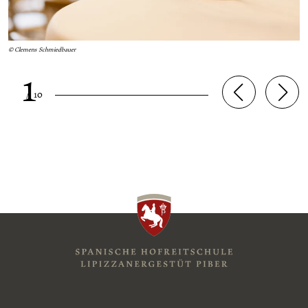
© Clemens Schmiedbauer
1
/
10